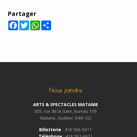
Partager
Facebook
Twitter
WhatsApp
Share
Nous joindre
ARTS & SPECTACLES MATANIE
305, rue de la Gare, bureau 109
Matane, Québec G4W 3J2
Billetterie
: 418 566-0011
Téléphone
: 418 562-6611