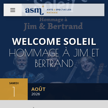
Précédent
À PROPOS
WELCOME SOLEIL
Arts & Spectacles Matanie
HOMMAGE À JIM ET
Salles de spectacles
BERTRAND
SAMEDI
1
AOÛT
2026