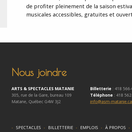
de profiter pleinement de la saison estiv
musicales accessibles, gratuites et ouvert
Nous joindre
ARTS & SPECTACLES MATANIE
Billetterie
: 418 566
305, rue de la Gare, bureau 109
Téléphone
: 418 562
Matane, Québec G4W 3J2
info@asm-matanie.ca
SPECTACLES
BILLETTERIE
EMPLOIS
À PROPOS