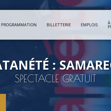
À
PROGRAMMATION
BILLETTERIE
EMPLOIS
P
Arts &
Sal
TANÉTÉ : SAMAR
SPECTACLE GRATUIT