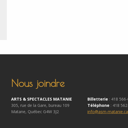
Nous joindre
ARTS & SPECTACLES MATANIE
Billetterie
: 418 566
305, rue de la Gare, bureau 109
Téléphone
: 418 562
Matane, Québec G4W 3J2
info@asm-matanie.ca