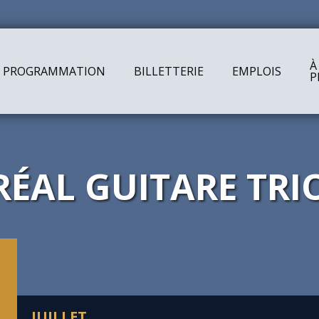
À
PROGRAMMATION
BILLETTERIE
EMPLOIS
P
Arts &
Sal
ÉAL GUITARE TRIO
JUILLET