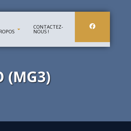
CONTACTEZ-
ROPOS
NOUS !
 Spectacles Matanie
les de spectacles
 (MG3)