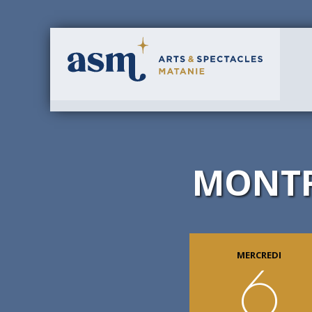
MONTR
MERCREDI
6